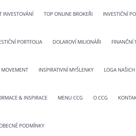
T INVESTOVÁNÍ
TOP ONLINE BROKEŘI
INVESTIČNÍ P
ESTIČNÍ PORTFOLIA
DOLAROVÍ MILIONÁŘI
FINANČNÍ 
E MOVEMENT
INSPIRATIVNÍ MYŠLENKY
LOGA NAŠICH
ORMACE & INSPIRACE
MENU CCG
O CCG
KONTA
OBECNÉ PODMÍNKY