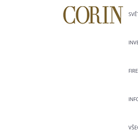
SVĚ
INV
FIR
INF
VŠE